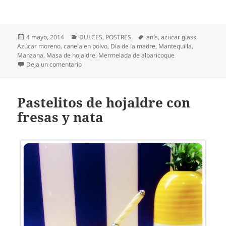
Publicado
Categorías
Etiquetas
4 mayo, 2014
DULCES
,
POSTRES
anís
,
azucar glass
,
el
Azúcar moreno
,
canela en polvo
,
Día de la madre
,
Mantequilla
,
Manzana
,
Masa de hojaldre
,
Mermelada de albaricoque
en Tarta de manzana con hojaldre
Deja un comentario
Pastelitos de hojaldre con
fresas y nata