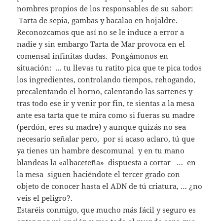
nombres propios de los responsables de su sabor:
Tarta de sepia, gambas y bacalao en hojaldre.
Reconozcamos que así no se le induce a error a
nadie y sin embargo Tarta de Mar provoca en el
comensal infinitas dudas. Pongámonos en
situación: … tu llevas tu ratito pica que te pica todos
los ingredientes, controlando tiempos, rehogando,
precalentando el horno, calentando las sartenes y
tras todo ese ir y venir por fin, te sientas a la mesa
ante esa tarta que te mira como si fueras su madre
(perdón, eres su madre) y aunque quizás no sea
necesario señalar pero, por si acaso aclaro, tú que
ya tienes un hambre descomunal y en tu mano
blandeas la «albaceteña» dispuesta a cortar … en
la mesa siguen haciéndote el tercer grado con
objeto de conocer hasta el ADN de tú criatura, … ¿no
veis el peligro?.
Estaréis conmigo, que mucho más fácil y seguro es