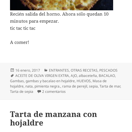
Recién salida del horno. Ahora sólo quedan 10
minutos para empezar.
tic tac tic tac
A comer!
Publicado
Categorías
16 enero, 2017
ENTRANTES
,
OTRAS RECETAS
,
PESCADOS
el
Etiquetas
ACEITE DE OLIVA VIRGEN EXTRA
,
AJO
,
albaceteña
,
BACALAO
,
Gambas
,
gambas y bacalao en hojaldre
,
HUEVOS
,
Masa de
hojaldre
,
nata
,
pimienta negra.
,
rama de perejil
,
sepia
,
Tarta de mar
,
en Tarta de sepia, gambas y bacalao en 
Tarta de sepia
2 comentarios
Tarta de manzana con
hojaldre