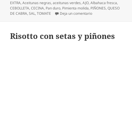
el
EXTRA
,
Aceitunas negras
,
aceitunas verdes
,
AJO
,
Albahaca fresca
,
CEBOLLETA
,
CECINA
,
Pan duro
,
Pimienta molida
,
PIÑONES
,
QUESO
en Tosta de cecina sob
DE CABRA
,
SAL
,
TOMATE
Deja un comentario
Risotto con setas y piñones