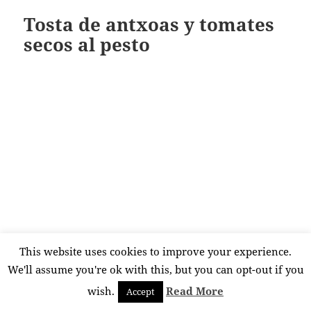
Tosta de antxoas y tomates
secos al pesto
This website uses cookies to improve your experience.
We'll assume you're ok with this, but you can opt-out if you
Como reza en el refranero de mi fogón “a buen
wish.
Read More
Accept
tiempo …, buena tosta”, así que ni corta ni perezosa
me he hecho con un pan de leña que no me cabe