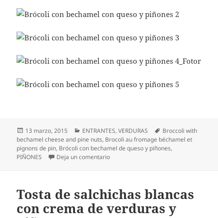
Publicado
Categorías
Etiquetas
13 marzo, 2015
ENTRANTES
,
VERDURAS
Broccoli with
el
bechamel cheese and pine nuts
,
Brocoli au fromage béchamel et
pignons de pin
,
Brócoli con bechamel de queso y piñones
,
en Brócoli con bechamel de queso y pi
PIÑONES
Deja un comentario
Tosta de salchichas blancas
con crema de verduras y