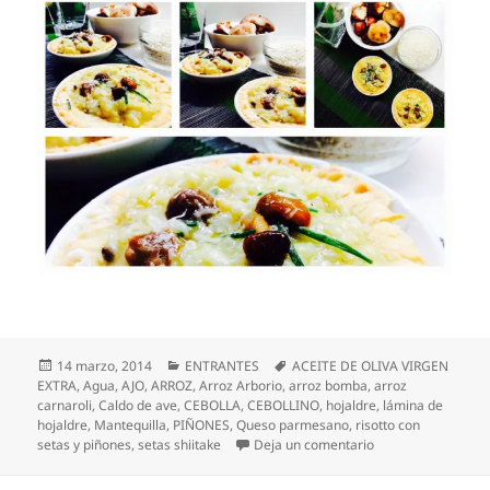
Publicado
Categorías
Etiquetas
14 marzo, 2014
ENTRANTES
ACEITE DE OLIVA VIRGEN
el
EXTRA
,
Agua
,
AJO
,
ARROZ
,
Arroz Arborio
,
arroz bomba
,
arroz
carnaroli
,
Caldo de ave
,
CEBOLLA
,
CEBOLLINO
,
hojaldre
,
lámina de
hojaldre
,
Mantequilla
,
PIÑONES
,
Queso parmesano
,
risotto con
en Risotto con seta
setas y piñones
,
setas shiitake
Deja un comentario