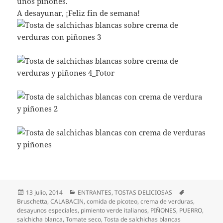
unos piñones.
A desayunar, ¡Feliz fin de semana!
Publicado
Categorías
Etiquetas
13 julio, 2014
ENTRANTES
,
TOSTAS DELICIOSAS
el
Bruschetta
,
CALABACIN
,
comida de picoteo
,
crema de verduras
,
desayunos especiales
,
pimiento verde italianos
,
PIÑONES
,
PUERRO
,
salchicha blanca
,
Tomate seco
,
Tosta de salchichas blancas