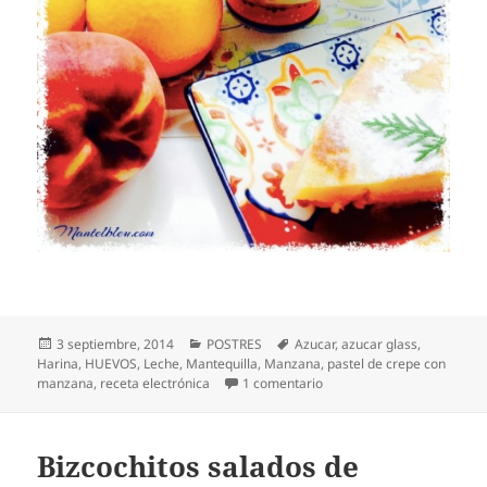
Publicado
Categorías
Etiquetas
3 septiembre, 2014
POSTRES
Azucar
,
azucar glass
,
el
Harina
,
HUEVOS
,
Leche
,
Mantequilla
,
Manzana
,
pastel de crepe con
en Pastel de crepe con ma
manzana
,
receta electrónica
1 comentario
Bizcochitos salados de