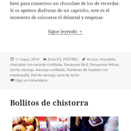
bien para comernos un chocolate de los de recordar.
Si os apetece disfrutar de un capricho, este es el
momento de colocarse el delantal y empezar.
Chocolate con bastoncito
Sigue leyendo
Publicado
Categorías
Etiquetas
11 mayo, 2014
DULCES
,
POSTRES
Azucar
,
chocolate
,
el
chocolate con naranja confitada
,
Desayuno fácil
,
Desayunos felices
,
Leche
,
naranja
,
Naranja confitada
,
Palmeras de hojaldre con
mantequilla
,
Piel de naranja
,
vaso de leche
en Chocolate con bastoncitos de naranja confitado
Deja un comentario
Bollitos de chistorra