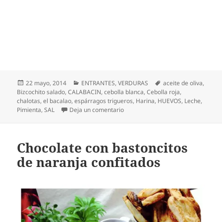
Publicado
Categorías
Etiquetas
22 mayo, 2014
ENTRANTES
,
VERDURAS
aceite de oliva
,
el
Bizcochito salado
,
CALABACIN
,
cebolla blanca
,
Cebolla roja
,
chalotas
,
el bacalao
,
espárragos trigueros
,
Harina
,
HUEVOS
,
Leche
,
en Bizcochitos salados de espárrag
Pimienta
,
SAL
Deja un comentario
Chocolate con bastoncitos
de naranja confitados