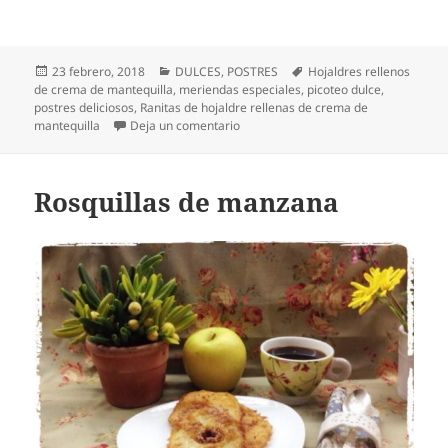
Publicado
Categorías
Etiquetas
23 febrero, 2018
DULCES
,
POSTRES
Hojaldres rellenos
el
de crema de mantequilla
,
meriendas especiales
,
picoteo dulce
,
postres deliciosos
,
Ranitas de hojaldre rellenas de crema de
en Ranitas de hojaldre rellenas de c
mantequilla
Deja un comentario
Rosquillas de manzana