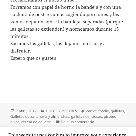
Forramos con papel de horno la bandeja y con una
cuchara de postre vamos cogiendo porciones y las
vamos dejando sobre la bandeja, separadas (porque
las galletas se extienden) y horneamos durante 15
minutos.
Sacamos las galletas, las dejamos enfriar y a
disfrutar.
Espero que os gusten.
Publicado
Categorías
Etiquetas
7 abril, 2017
DULCES
,
POSTRES
carrot
,
foodie
,
galletas
,
el
Galletas de zanahoria y almendras
,
galletas deliciosas
,
picoteo
en Galletas de zanahori
dulce
,
receta de galletas
Deja un comentario
Paginación
This website uses cookies to improve your experience.