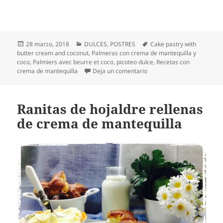
Publicado
Categorías
Etiquetas
28 marzo, 2018
DULCES
,
POSTRES
Cake pastry with
el
butter cream and coconut
,
Palmeras con crema de mantequilla y
coco
,
Palmiers avec beurre et coco
,
picoteo dulce
,
Recetas con
en Palmeras con crema de 
crema de mantequilla
Deja un comentario
Ranitas de hojaldre rellenas
de crema de mantequilla