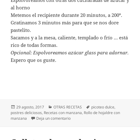
Espolvoreamos con otras dos cucharadas de azúcar y
al horno
Metemos el recipiente durante 20 minutos, a 200º.
Gratinamos 3 minutos más para que se nos dore
pastelito.
Sacamos y a la mesa, caliente, templado o frío … está
rico de todas formas.
Opcional: Espolvoreamos azúcar glass para adornar.
Espero que os guste.
Publicado
Categorías
Etiquetas
29 agosto, 2017
OTRAS RECETAS
picoteo dulce
,
el
postres deliciosos
,
Recetas con manzana
,
Rollo de hojaldre con
en Rollo de hojaldre con manzana
manzana
Deja un comentario