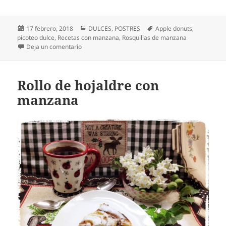
Publicado
Categorías
Etiquetas
17 febrero, 2018
DULCES
,
POSTRES
Apple donuts
,
el
picoteo dulce
,
Recetas con manzana
,
Rosquillas de manzana
en Rosquillas de manzana
Deja un comentario
Rollo de hojaldre con
manzana