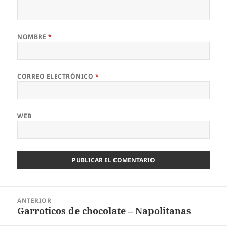
NOMBRE
*
CORREO ELECTRÓNICO
*
WEB
Navegación
ANTERIOR
de
Garroticos de chocolate – Napolitanas
Entrada
entradas
anterior: