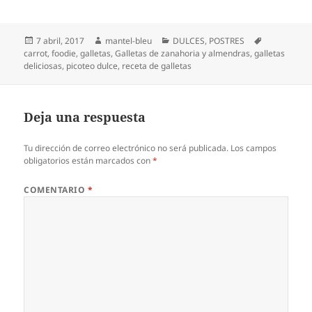
Publicado
Autor
Categorías
Etiquetas
7 abril, 2017
mantel-bleu
DULCES
,
POSTRES
el
carrot
,
foodie
,
galletas
,
Galletas de zanahoria y almendras
,
galletas
deliciosas
,
picoteo dulce
,
receta de galletas
Deja una respuesta
Tu dirección de correo electrónico no será publicada.
Los campos
obligatorios están marcados con
*
COMENTARIO
*