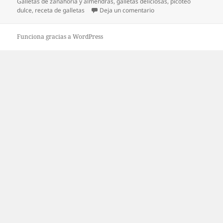
el
Galletas de zanahoria y almendras
,
galletas deliciosas
,
picoteo
en Galletas de zanahori
dulce
,
receta de galletas
Deja un comentario
Funciona gracias a WordPress