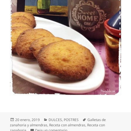
Publicado
Categorías
Etiquetas
20 enero, 2019
DULCES
,
POSTRES
Galletas de
el
zanahoria y almendras
,
Receta con almendras
,
Receta con
en Galletas de zanahoria y almendras
zanahoria
Deja un comentario