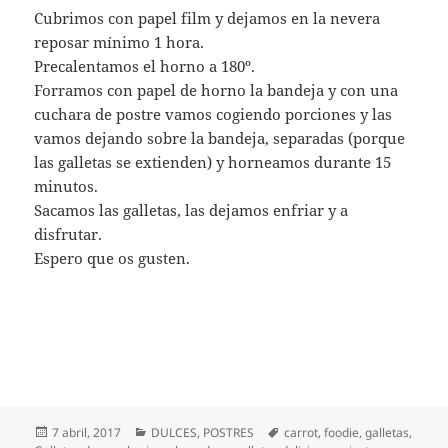
Cubrimos con papel film y dejamos en la nevera
reposar mínimo 1 hora.
Precalentamos el horno a 180º.
Forramos con papel de horno la bandeja y con una
cuchara de postre vamos cogiendo porciones y las
vamos dejando sobre la bandeja, separadas (porque
las galletas se extienden) y horneamos durante 15
minutos.
Sacamos las galletas, las dejamos enfriar y a
disfrutar.
Espero que os gusten.
Publicado
Categorías
Etiquetas
7 abril, 2017
DULCES
,
POSTRES
carrot
,
foodie
,
galletas
,