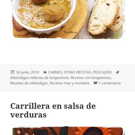
Publicado
Categorías
Etiqueta
16 junio, 2019
CARNES
,
OTRAS RECETAS
,
PESCADOS
el
Albóndigas rellenas de langostinos
,
Recetas con langostinos
,
en Albón
Recetas de albóndigas
,
Recetas mar y montaña
1 comentario
Carrillera en salsa de
verduras