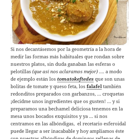
Si nos decantásemos por la geometría a la hora de
medir las formas más habituales que rondan sobre
nuestros platos, sin duda ganaban las esferas o
pelotillas
(que así nos aclaramos mejor)
…. a modo
de ejemplo están los
tomatokeftedes
que son unas
bolitas de tomate y queso feta, los
falafel
también
redonditos preparados con garbanzos, … croquetas
¡decidme unos ingredientes que os gusten! … y si
preparamos una bechamel deliciosa tenemos en la
mesa unos bocados exquisitos y ya … si nos
centramos en las albóndigas, el recetario esferoidal
puede llegar a ser inacabable y hoy ampliamos éste
con nuestras albóndigas de domingos rellenas de