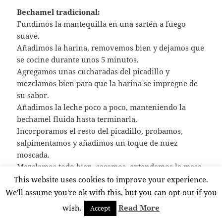
Bechamel tradicional:
Fundimos la mantequilla en una sartén a fuego
suave.
Añadimos la harina, removemos bien y dejamos que
se cocine durante unos 5 minutos.
Agregamos unas cucharadas del picadillo y
mezclamos bien para que la harina se impregne de
su sabor.
Añadimos la leche poco a poco, manteniendo la
bechamel fluida hasta terminarla.
Incorporamos el resto del picadillo, probamos,
salpimentamos y añadimos un toque de nuez
moscada.
Mezclamos todo bien, sacamos, extendemos la masa
en una bandeja y dejamos reposar.
This website uses cookies to improve your experience.
Formamos las croquetas, las pasamos por pan
We'll assume you're ok with this, but you can opt-out if you
rallado, huevo batido y pan rallado en una sartén
wish.
Read More
Accept
con abundante aceite caliente.