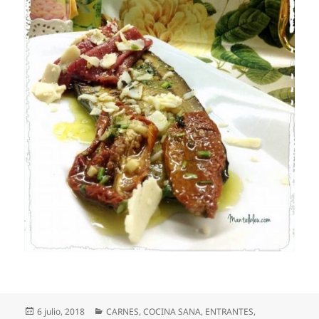
Publicado
Categorías
6 julio, 2018
CARNES
,
COCINA SANA
,
ENTRANTES
,