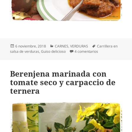
Publicado
Categorías
Etiquetas
6 noviembre, 2018
CARNES
,
VERDURAS
Carrillera en
el
en Carrillera en sal
salsa de verduras
,
Guiso delicioso
4 comentarios
Berenjena marinada con
tomate seco y carpaccio de
ternera