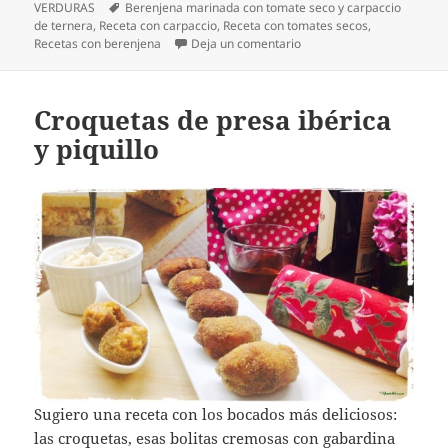
el
Etiquetas
VERDURAS
Berenjena marinada con tomate seco y carpaccio
de ternera
,
Receta con carpaccio
,
Receta con tomates secos
,
en Berenjena marinada co
Recetas con berenjena
Deja un comentario
Croquetas de presa ibérica
y piquillo
Sugiero una receta con los bocados más deliciosos:
las croquetas, esas bolitas cremosas con gabardina