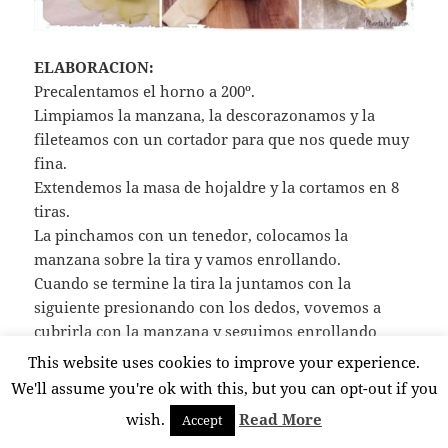
ELABORACION:
Precalentamos el horno a 200º.
Limpiamos la manzana, la descorazonamos y la
fileteamos con un cortador para que nos quede muy
fina.
Extendemos la masa de hojaldre y la cortamos en 8
tiras.
La pinchamos con un tenedor, colocamos la
manzana sobre la tira y vamos enrollando.
Cuando se termine la tira la juntamos con la
siguiente presionando con los dedos, vovemos a
cubrirla con la manzana y seguimos enrollando
hasta acabar con el hojaldre.
This website uses cookies to improve your experience.
Forramos un recipiente que sea mayor que nuestro
We'll assume you're ok with this, but you can opt-out if you
rollo con papel de horno, echamos en el centro dos
wish.
Read More
Accept
cucharadas de azúcar y sobre ella colocamos nuestro