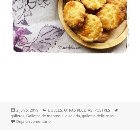
Publicado
Categorías
Etiquetas
2 junio, 2019
DULCES
,
OTRAS RECETAS
,
POSTRES
el
galletas
,
Galletas de mantequilla salada
,
galletas deliciosas
en GALLETAS DE MANTEQUILLA SALADA
Deja un comentario