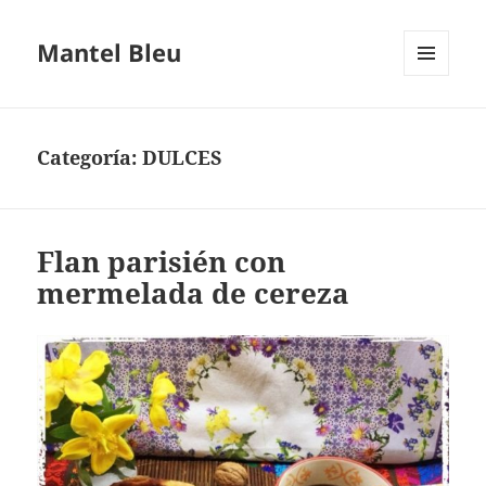
Mantel Bleu
MENÚ
Y
WIDGETS
Categoría:
DULCES
Flan parisién con
mermelada de cereza