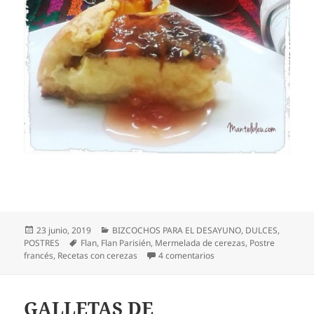
Publicado
Categorías
23 junio, 2019
BIZCOCHOS PARA EL DESAYUNO
,
DULCES
,
el
Etiquetas
POSTRES
Flan
,
Flan Parisién
,
Mermelada de cerezas
,
Postre
en Flan parisién con mer
francés
,
Recetas con cerezas
4 comentarios
GALLETAS DE