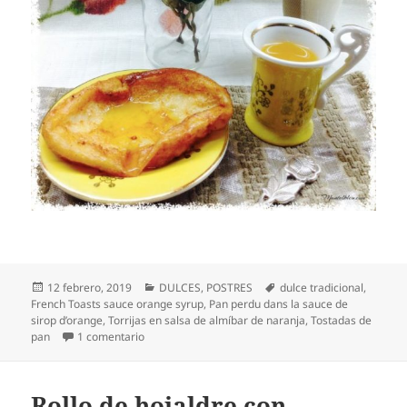
Publicado
Categorías
Etiquetas
12 febrero, 2019
DULCES
,
POSTRES
dulce tradicional
,
el
French Toasts sauce orange syrup
,
Pan perdu dans la sauce de
sirop d’orange
,
Torrijas en salsa de almíbar de naranja
,
Tostadas de
en Torrijas en salsa de almíbar de naranja
pan
1 comentario
Rollo de hojaldre con