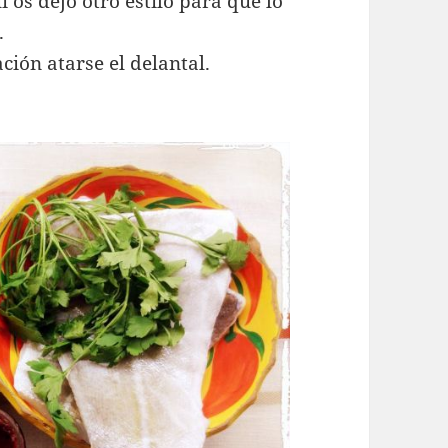
í os dejo otro estilo para que lo
.
ción atarse el delantal.