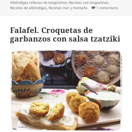
el
Albóndigas rellenas de langostinos
,
Recetas con langostinos
,
en Albón
Recetas de albóndigas
,
Recetas mar y montaña
1 comentario
Falafel. Croquetas de
garbanzos con salsa tzatziki