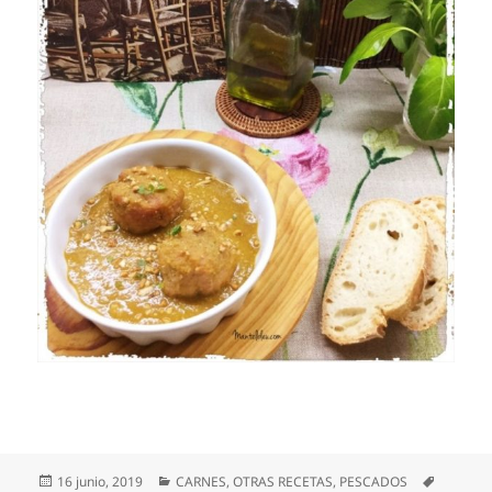
Publicado
Categorías
Etiqueta
16 junio, 2019
CARNES
,
OTRAS RECETAS
,
PESCADOS