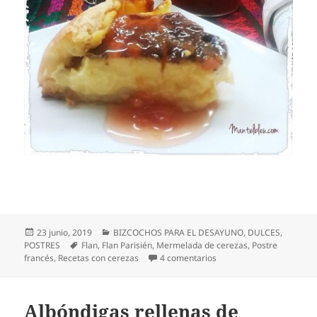
Publicado
Categorías
23 junio, 2019
BIZCOCHOS PARA EL DESAYUNO
,
DULCES
,
el
Etiquetas
POSTRES
Flan
,
Flan Parisién
,
Mermelada de cerezas
,
Postre
en Flan parisién con mer
francés
,
Recetas con cerezas
4 comentarios
Albóndigas rellenas de