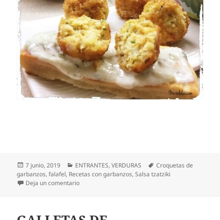
Publicado
Categorías
Etiquetas
7 junio, 2019
ENTRANTES
,
VERDURAS
Croquetas de
el
garbanzos
,
falafel
,
Recetas con garbanzos
,
Salsa tzatziki
en Falafel. Croquetas de garbanzos con salsa tzatzi
Deja un comentario