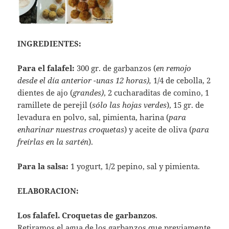
INGREDIENTES:
Para el falafel:
300 gr. de garbanzos (
en remojo
desde el día anterior -unas 12 horas),
1/4 de cebolla, 2
dientes de ajo (
grandes)
, 2 cucharaditas de comino, 1
ramillete de perejil (
sólo las hojas verdes
), 15 gr. de
levadura en polvo, sal, pimienta, harina (
para
enharinar nuestras croquetas
) y aceite de oliva (
para
freírlas en la sartén
).
Para la salsa:
1 yogurt, 1/2 pepino, sal y pimienta.
ELABORACION:
Los falafel. Croquetas de garbanzos
.
Retiramos el agua de los garbanzos que previamente