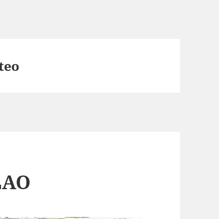
teo
LAO