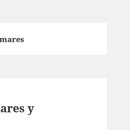
amares
ares y