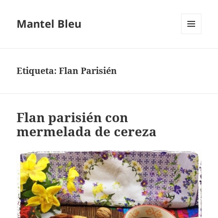
Mantel Bleu
MENÚ
Y
WIDGETS
Etiqueta:
Flan Parisién
Flan parisién con
mermelada de cereza