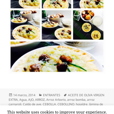
Publicado
Categorías
Etiquetas
14 marzo, 2014
ENTRANTES
ACEITE DE OLIVA VIRGEN
el
EXTRA
,
Agua
,
AJO
,
ARROZ
,
Arroz Arborio
,
arroz bomba
,
arroz
carnaroli
,
Caldo de ave
,
CEBOLLA
,
CEBOLLINO
,
hojaldre
,
lámina de
hojaldre
,
Mantequilla
,
PIÑONES
,
Queso parmesano
,
risotto con
This website uses cookies to improve your experience.
en Risotto con seta
setas y piñones
,
setas shiitake
Deja un comentario