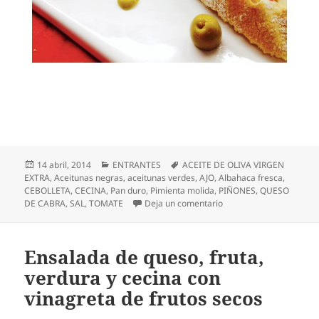
Publicado
Categorías
Etiquetas
14 abril, 2014
ENTRANTES
ACEITE DE OLIVA VIRGEN
el
EXTRA
,
Aceitunas negras
,
aceitunas verdes
,
AJO
,
Albahaca fresca
,
CEBOLLETA
,
CECINA
,
Pan duro
,
Pimienta molida
,
PIÑONES
,
QUESO
en Tosta de cecina sob
DE CABRA
,
SAL
,
TOMATE
Deja un comentario
Ensalada de queso, fruta,
verdura y cecina con
vinagreta de frutos secos