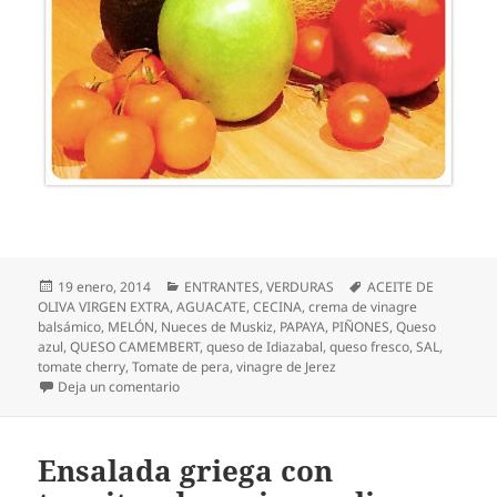
Publicado
Categorías
Etiquetas
19 enero, 2014
ENTRANTES
,
VERDURAS
ACEITE DE
el
OLIVA VIRGEN EXTRA
,
AGUACATE
,
CECINA
,
crema de vinagre
balsámico
,
MELÓN
,
Nueces de Muskiz
,
PAPAYA
,
PIÑONES
,
Queso
azul
,
QUESO CAMEMBERT
,
queso de Idiazabal
,
queso fresco
,
SAL
,
tomate cherry
,
Tomate de pera
,
vinagre de Jerez
en Ensalada de queso, fruta, verdura y cecina con v
Deja un comentario
Ensalada griega con