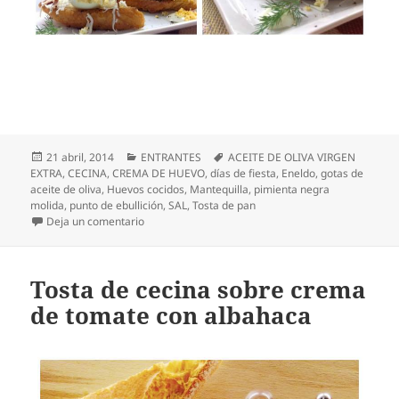
Publicado
Categorías
Etiquetas
21 abril, 2014
ENTRANTES
ACEITE DE OLIVA VIRGEN
el
EXTRA
,
CECINA
,
CREMA DE HUEVO
,
días de fiesta
,
Eneldo
,
gotas de
aceite de oliva
,
Huevos cocidos
,
Mantequilla
,
pimienta negra
molida
,
punto de ebullición
,
SAL
,
Tosta de pan
en Tosta de huevo cocido en su crema con cecina y
Deja un comentario
Tosta de cecina sobre crema
de tomate con albahaca