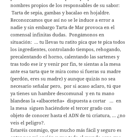
nombres propios de los responsables de su sabor:
Tarta de sepia, gambas y bacalao en hojaldre.
Reconozcamos que así no se le induce a error a
nadie y sin embargo Tarta de Mar provoca en el
comensal infinitas dudas. Pongámonos en
situación: … tu llevas tu ratito pica que te pica todos
los ingredientes, controlando tiempos, rehogando,
precalentando el horno, calentando las sartenes y
tras todo ese ir y venir por fin, te sientas a la mesa
ante esa tarta que te mira como si fueras su madre
(perdón, eres su madre) y aunque quizás no sea
necesario señalar pero, por si acaso aclaro, tú que
ya tienes un hambre descomunal y en tu mano
blandeas la «albaceteña» dispuesta a cortar … en
la mesa siguen haciéndote el tercer grado con
objeto de conocer hasta el ADN de tú criatura, … ¿no
veis el peligro?.
Estaréis conmigo, que mucho más fácil y seguro es