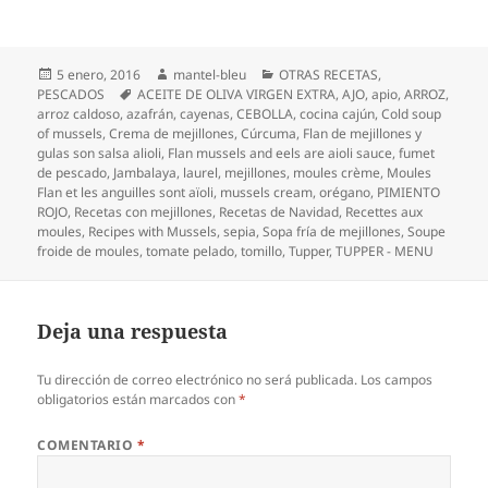
Publicado
Autor
Categorías
5 enero, 2016
mantel-bleu
OTRAS RECETAS
,
el
Etiquetas
PESCADOS
ACEITE DE OLIVA VIRGEN EXTRA
,
AJO
,
apio
,
ARROZ
,
arroz caldoso
,
azafrán
,
cayenas
,
CEBOLLA
,
cocina cajún
,
Cold soup
of mussels
,
Crema de mejillones
,
Cúrcuma
,
Flan de mejillones y
gulas son salsa alioli
,
Flan mussels and eels are aioli sauce
,
fumet
de pescado
,
Jambalaya
,
laurel
,
mejillones
,
moules crème
,
Moules
Flan et les anguilles sont aïoli
,
mussels cream
,
orégano
,
PIMIENTO
ROJO
,
Recetas con mejillones
,
Recetas de Navidad
,
Recettes aux
moules
,
Recipes with Mussels
,
sepia
,
Sopa fría de mejillones
,
Soupe
froide de moules
,
tomate pelado
,
tomillo
,
Tupper
,
TUPPER - MENU
Deja una respuesta
Tu dirección de correo electrónico no será publicada.
Los campos
obligatorios están marcados con
*
COMENTARIO
*