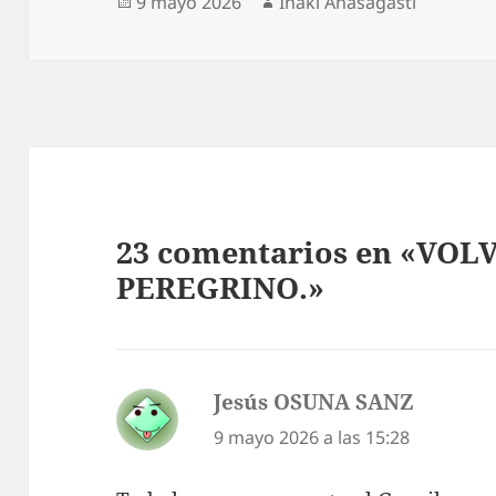
Publicado
Autor
9 mayo 2026
Iñaki Anasagasti
el
23 comentarios en «VOL
PEREGRINO.»
Jesús OSUNA SANZ
dice:
9 mayo 2026 a las 15:28