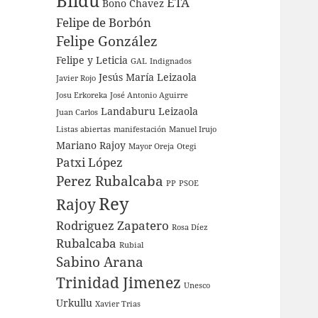
Bildu
ETA
Bono
Chavez
Felipe de Borbón
Felipe González
Felipe y Leticia
GAL
Indignados
Jesús María Leizaola
Javier Rojo
Josu Erkoreka
José Antonio Aguirre
Landaburu
Leizaola
Juan Carlos
Listas abiertas
manifestación
Manuel Irujo
Mariano Rajoy
Mayor Oreja
Otegi
Patxi López
Perez Rubalcaba
PP
PSOE
Rey
Rajoy
Rodriguez Zapatero
Rosa Díez
Rubalcaba
Rubial
Sabino Arana
Trinidad Jimenez
Unesco
Urkullu
Xavier Trias