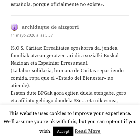
española, porque oficialmente no existe».
archiduque de aitzgorri
dice:
11 mayo 2026 a las 5:57
(S.O.S. Cáritas: Errealitatea egoskorra da, jendea,
familiak atzean geratzen ari dira sozialki Euskal
Nazioan eta Espainiar Erresuman).
(La labor solidaria, humana de Cáritas repartiendo
comida, ropa que el «Estado del Bienestar» no
atiende).
Esaten dute BPGak gora egiten duela etengabe, gero
eta afiliatu gehiago daudela SSn… eta nik esnea,
azukrea, arrautzak, olioa, gasolina askoz ere
This website uses cookies to improve your experience.
garestiagoa ordaintzen jarraitzen dut… normala
We'll assume you're ok with this, but you can opt-out if you
pobrezia egotea).
(En 7 años han llegado al Reino de España y a la
wish.
Read More
Accept
Nación de Euskadi 3.500.000 de inmigrantes ilegales.