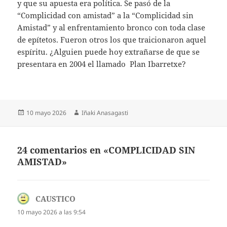
y que su apuesta era política. Se pasó de la
“Complicidad con amistad” a la “Complicidad sin
Amistad” y al enfrentamiento bronco con toda clase
de epítetos. Fueron otros los que traicionaron aquel
espíritu. ¿Alguien puede hoy extrañarse de que se
presentara en 2004 el llamado Plan Ibarretxe?
Publicado
Autor
10 mayo 2026
Iñaki Anasagasti
el
24 comentarios en «COMPLICIDAD SIN
AMISTAD»
CAUSTICO
dice:
10 mayo 2026 a las 9:54