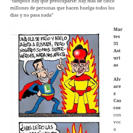
“tampoco hay que preocuparse: hay más de cinco
millones de personas que hacen huelga todos los
días y no pasa nada”
Mar
tes
31
Ast
uri
as
Alv
are
z
Cas
cos
con
voc
a