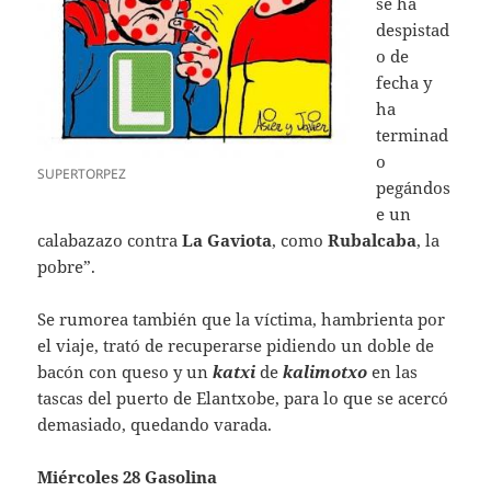
se ha
despistad
o de
fecha y
ha
terminad
o
SUPERTORPEZ
pegándos
e un
calabazazo contra
La Gaviota
, como
Rubalcaba
, la
pobre”.
Se rumorea también que la víctima, hambrienta por
el viaje, trató de recuperarse pidiendo un doble de
bacón con queso y un
katxi
de
kalimotxo
en las
tascas del puerto de Elantxobe, para lo que se acercó
demasiado, quedando varada.
Miércoles 28 Gasolina