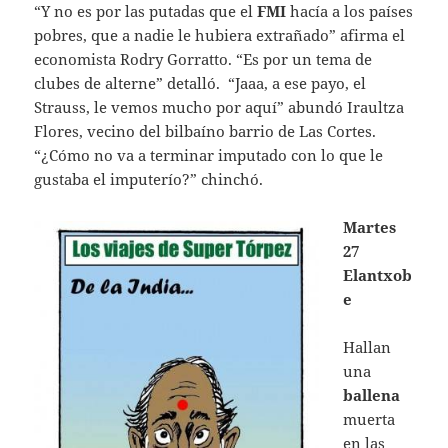
“Y no es por las putadas que el
FMI
hacía a los países
pobres, que a nadie le hubiera extrañado” afirma el
economista Rodry Gorratto. “Es por un tema de
clubes de alterne” detalló. “Jaaa, a ese payo, el
Strauss, le vemos mucho por aquí” abundó Iraultza
Flores, vecino del bilbaíno barrio de Las Cortes.
“¿Cómo no va a terminar imputado con lo que le
gustaba el imputerío?” chinchó.
Martes
27
Elantxob
e
Hallan
una
ballena
muerta
en las