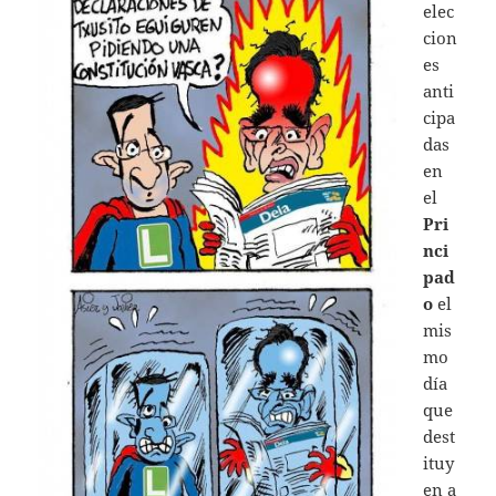
elec
cion
es
anti
cipa
das
en
el
Pri
nci
pad
o
el
mis
mo
día
que
dest
ituy
en a