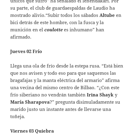
únicos que sufro” ha señalado el lehendakari. Por
su parte, el club de guardaespaldas de Laudio ha
mostrado alivio.“Subir todos los sábados
Altube
en
bici detrás de este hombre, con la fusca y la
munición en el
coulotte
es inhumano” han
afirmado.
Jueves 02 Frío
Llega una ola de frío desde la estepa rusa. “Está bien
que nos avisen y todo eso para que saquemos las
bragafajas y la manta eléctrica del armario” afirma
una vecina del mismo centro de Bilbao. “¿Con este
frío siberiano no vendrán también
Irina Shayk
y
María Sharapova
?” pregunta disimuladamente su
marido justo un instante antes de llevarse una
toñeja.
Viernes 03 Quiebra