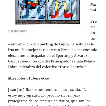
Ma
nol
o
Pre
cia
SUPERTORPEZ
do
com
o entrenador del
Sporting de Gijón
. “A Asturias le
iría mucho mejor al revés: con Preciado convocando
elecciones anticipadas en el Sporting y Alvarez
Cascos siendo cesado del Principado” señala Pelayo
Fabes, miembro del colectivo “Forro Asturias”
Miércoles 01 Ibarretxe
Juan José Ibarretxe
renuncia a su escolta. “Les
estoy muy agradecido, pero no sirven para
protegerme de los ataques de ciática, que son los