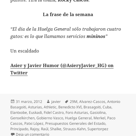
La frase de la semana
“El día de la Huelga General sólo trabajaron cuatro
gatos: es lo que llamamos servicios
mininos
”
Un escaldado
Asier y Javier Humor (@AsieryJavier_HG) on
Twitter
Publicado
Autor
Etiquetas
31 marzo, 2012
javier
29M
,
Alvarez-Cascos
,
Antonio
el
Basagoiti
,
Asturias
,
Athletic
,
Benedicto XVI
,
Brasagoiti
,
Cuba
,
Elantxobe
,
Euskadi
,
Fidel Castro
,
Foro Asturias
,
Gasiolina
,
Genselkirchen
,
Gobierno Vasco
,
Huelga General
,
Merkel
,
Paco
Cascos
,
Patxi López
,
Presupuestos Generales del Estado
,
Principado
,
Rajoy
,
Raúl
,
Shalke
,
Strauss-Kahn
,
Supertorpez
en Huelga a la generala
Deja un comentario