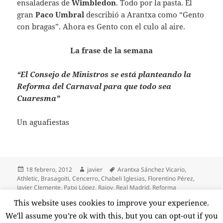
ensaladeras de
Wimbledon
. Todo por la pasta. El
gran
Paco Umbral
describió a Arantxa como “Gento
con bragas”. Ahora es Gento con el culo al aire.
La frase de la semana
“El Consejo de Ministros se está planteando la
Reforma del Carnaval para que todo sea
Cuaresma”
Un aguafiestas
Publicado
Autor
Etiquetas
18 febrero, 2012
javier
Arantxa Sánchez Vicario
,
el
Athletic
,
Brasagoiti
,
Cencerro
,
Chabeli Iglesias
,
Florentino Pérez
,
Javier Clemente
,
Patxi López
,
Rajoy
,
Real Madrid
,
Reforma
Financiera
,
Reforma Laboral
,
Santiago Bernabeu
,
Supertorpez
This website uses cookies to improve your experience.
en Brindemos por la Reforma Laboral
Deja un comentario
We'll assume you're ok with this, but you can opt-out if you