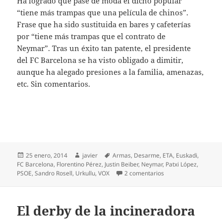
Ha logrado que pase de moda el dicho popular
“tiene más trampas que una película de chinos”.
Frase que ha sido sustituida en bares y cafeterías
por “tiene más trampas que el contrato de
Neymar”. Tras un éxito tan patente, el presidente
del FC Barcelona se ha visto obligado a dimitir,
aunque ha alegado presiones a la familia, amenazas,
etc. Sin comentarios.
Publicado
Autor
Etiquetas
25 enero, 2014
javier
Armas
,
Desarme
,
ETA
,
Euskadi
,
el
FC Barcelona
,
Florentino Pérez
,
Justin Beiber
,
Neymar
,
Patxi López
,
en Adiós a las armas
PSOE
,
Sandro Rosell
,
Urkullu
,
VOX
2 comentarios
El derby de la incineradora