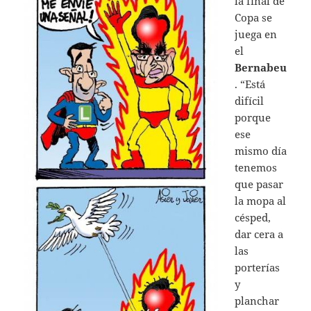
la final de
Copa se
juega en
el
Bernabeu
. “Está
difícil
porque
ese
mismo día
tenemos
que pasar
la mopa al
césped,
dar cera a
las
porterías
y
planchar