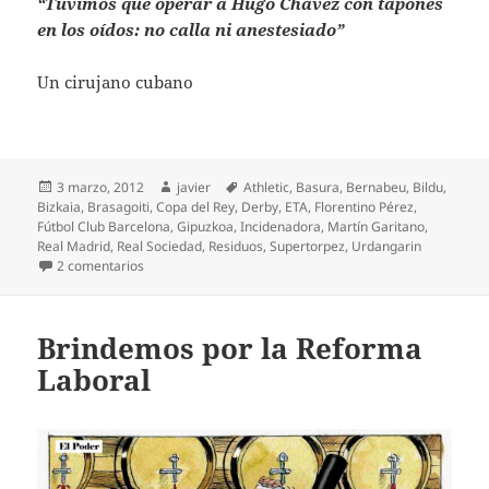
“Tuvimos que operar a Hugo Chávez con tapones
en los oídos: no calla ni anestesiado”
Un cirujano cubano
Publicado
Autor
Etiquetas
3 marzo, 2012
javier
Athletic
,
Basura
,
Bernabeu
,
Bildu
,
el
Bizkaia
,
Brasagoiti
,
Copa del Rey
,
Derby
,
ETA
,
Florentino Pérez
,
Fútbol Club Barcelona
,
Gipuzkoa
,
Incidenadora
,
Martín Garitano
,
Real Madrid
,
Real Sociedad
,
Residuos
,
Supertorpez
,
Urdangarin
en El derby de la incineradora
2 comentarios
Brindemos por la Reforma
Laboral