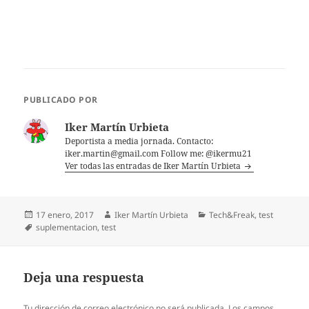
PUBLICADO POR
Iker Martín Urbieta
Deportista a media jornada. Contacto:
iker.martin@gmail.com Follow me: @ikermu21
Ver todas las entradas de Iker Martín Urbieta
Publicado
Autor
Categorías
17 enero, 2017
Iker Martín Urbieta
Tech&Freak
,
test
el
Etiquetas
suplementacion
,
test
Deja una respuesta
Tu dirección de correo electrónico no será publicada.
Los campos