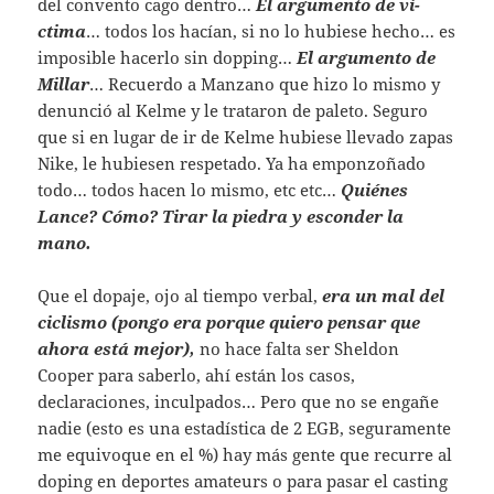
del convento cago dentro…
El argumento de ví­
ctima
… todos los hacían, si no lo hubiese hecho… es
imposible hacerlo sin dopping…
El argumento de
Millar
… Recuerdo a Manzano que hizo lo mismo y
denunció al Kelme y le trataron de paleto. Seguro
que si en lugar de ir de Kelme hubiese llevado zapas
Nike, le hubiesen respetado. Ya ha emponzoñado
todo… todos hacen lo mismo, etc etc…
Quiénes
Lance? Cómo? Tirar la piedra y esconder la
mano.
Que el dopaje, ojo al tiempo verbal,
era un mal del
ciclismo (pongo era porque quiero pensar que
ahora está mejor),
no hace falta ser Sheldon
Cooper para saberlo, ahí están los casos,
declaraciones, inculpados… Pero que no se engañe
nadie (esto es una estadí­stica de 2 EGB, seguramente
me equivoque en el %) hay más gente que recurre al
doping en deportes amateurs o para pasar el casting