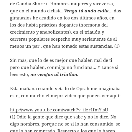
de Gandia Shore u Hombres mujeres y viceversa,
que en el mundo ciclista.
Venga tú anda calla
… dos
gimnasios he acudido en los dos últimos años, en
los dos había prácticas dopantes (hormona del
crecimiento y anabolizantes), en el triatlón y
carreras populares sospecho muy seriamente de al
menos un par , que han tomado estas sustancias. (1)
Sin más, que lo de es mejor que hablen mal de ti
pero que hablen, conmigo no funciona… Y Lance si
lees esto,
no vengas al triatlón.
Esta mañana cuando veía lo de Oprah me imaginaba
esto, con mucho el mejor ví­deo que podeis ver aquí:
http://www.youtube.com/watch?v=ilzr1fmYtsU
(1) Odio la gente que dice que sabe y no lo dice. No
digo nombres, porque no se si lo han consumido, se
que lo han comprado. Respecto a los que lo hacen