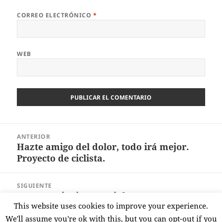
CORREO ELECTRÓNICO
*
WEB
Navegación
ANTERIOR
de
Hazte amigo del dolor, todo irá mejor.
Entrada
entradas
Proyecto de ciclista.
anterior:
SIGUIENTE
Test ropa invierno Spiuk; Team Men
Entrada
This website uses cookies to improve your experience.
Jacket y Elite Men Pants.
siguiente:
We'll assume you're ok with this, but you can opt-out if you