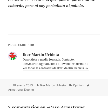
cobarde, pero ni soy periodista ni policía.
PUBLICADO POR
Iker Martín Urbieta
Deportista a media jornada. Contacto:
iker.martin@gmail.com Follow me: @ikermu21
Ver todas las entradas de Iker Martín Urbieta
Publicado
Autor
Categorías
Etiquetas
18 enero, 2013
Iker Martín Urbieta
Opinion
el
Armstrong
,
Doping
3 comentarios en «Caso Armstrong…