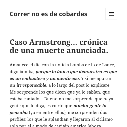
Correr no es de cobardes
MENÚ
Y
WIDGETS
Caso Armstrong… crónica
de una muerte anunciada.
Amanece el día con la noticia bomba de lo de Lance,
digo bomba,
porque lo único que demuestra es que
es un embustero y un mentiroso
. Y si me apuran
un
irresponsable
, a lo largo del post lo explicaré.
Me sorprende los que dicen que ya lo sabían, que
estaba cantado… Bueno no me sorprende que haya
gente que lo diga, es cierto que
mucha gente lo
pensaba
(yo en entre ellos), me sorprenden dos
perfiles: los que le aplaudían y llegaron al ciclismo
solo por él a modo de capitán américa (ahora