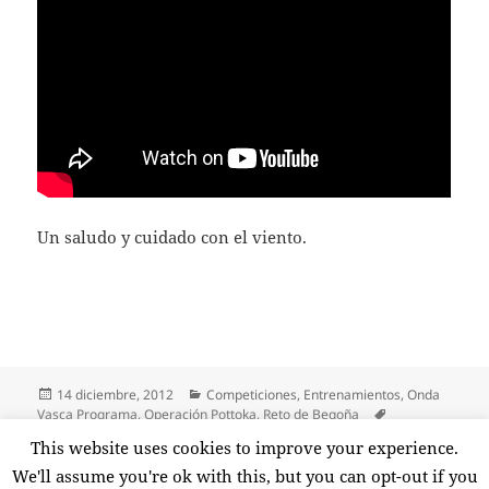
Un saludo y cuidado con el viento.
Publicado
Categorías
14 diciembre, 2012
Competiciones
,
Entrenamientos
,
Onda
el
Etiquetas
Vasca Programa
,
Operación Pottoka
,
Reto de Begoña
Andalucia Bike race
,
bkool
,
running femenino
This website uses cookies to improve your experience.
en Semana dura. Memorial Itziar López de Uralde. 
Deja un comentario
We'll assume you're ok with this, but you can opt-out if you