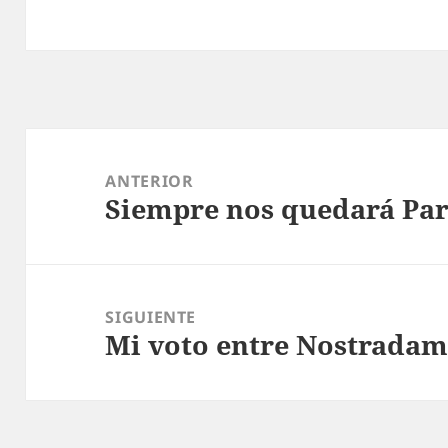
Navegación
de
ANTERIOR
Siempre nos quedará Par
entradas
Entrada
anterior:
SIGUIENTE
Mi voto entre Nostradam
Entrada
siguiente: