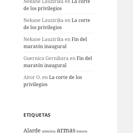
Nekane Lauzirika
en
La corte
de los privilegios
Nekane Lauzirika
en
La corte
de los privilegios
Nekane Lauzirika
en
Fin del
maratón inaugural
Guernica Gernikara
en
Fin del
maratón inaugural
Aitor O.
en
La corte de los
privilegios
ETIQUETAS
armas
Alarde
amnistia
bancos