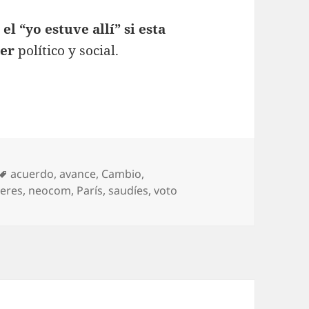
 “yo estuve allí” si esta
der
político y social.
Etiquetas
acuerdo
,
avance
,
Cambio
,
eres
,
neocom
,
París
,
saudíes
,
voto