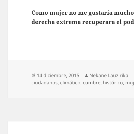
Como mujer no me gustaría mucho el
derecha extrema recuperara el po
Publicado
Autor
14 diciembre, 2015
Nekane Lauzirika
el
ciudadanos
,
climático
,
cumbre
,
histórico
,
muj