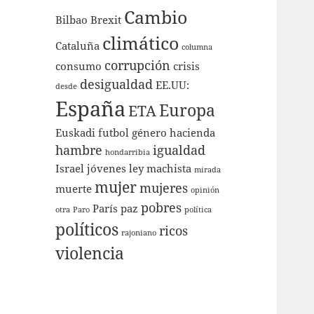
Cambio
Bilbao
Brexit
climático
Cataluña
columna
corrupción
consumo
crisis
desigualdad
EE.UU:
desde
España
Europa
ETA
Euskadi
futbol
género
hacienda
hambre
igualdad
hondarribia
Israel
jóvenes
ley
machista
mirada
mujer
mujeres
muerte
opinión
pobres
París
paz
otra
Paro
política
políticos
ricos
rajoniano
violencia