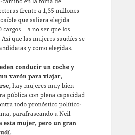
-camino en la toma de
ectoras frente a 1,35 millones
osible que saliera elegida
0 cargos… a no ser que los
 Así que las mujeres saudíes se
andidatas y como elegidas.
ueden conducir un coche y
 un varón para viajar,
arse,
hay mujeres muy bien
ora pública con plena capacidad
contra todo pronóstico político-
lma; parafraseando a Neil
a esta mujer, pero un gran
audí.