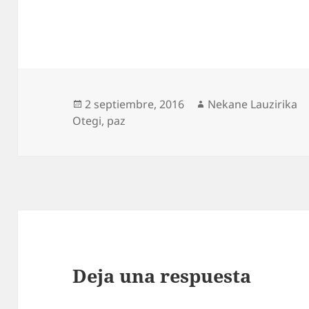
Publicado
Autor
2 septiembre, 2016
Nekane Lauzirika
el
Otegi
,
paz
Deja una respuesta