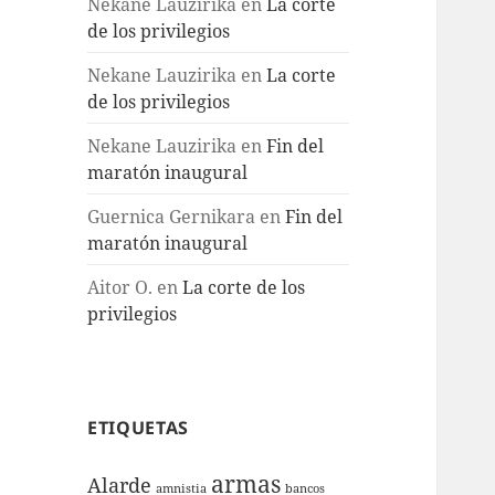
Nekane Lauzirika
en
La corte
de los privilegios
Nekane Lauzirika
en
La corte
de los privilegios
Nekane Lauzirika
en
Fin del
maratón inaugural
Guernica Gernikara
en
Fin del
maratón inaugural
Aitor O.
en
La corte de los
privilegios
ETIQUETAS
armas
Alarde
amnistia
bancos