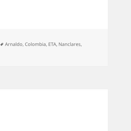
Etiquetas
Arnaldo
,
Colombia
,
ETA
,
Nanclares
,