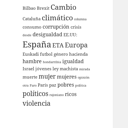
Cambio
Bilbao
Brexit
climático
Cataluña
columna
corrupción
consumo
crisis
desigualdad
EE.UU:
desde
España
Europa
ETA
Euskadi
futbol
género
hacienda
hambre
igualdad
hondarribia
Israel
jóvenes
ley
machista
mirada
mujer
mujeres
muerte
opinión
pobres
París
paz
otra
Paro
política
políticos
ricos
rajoniano
violencia