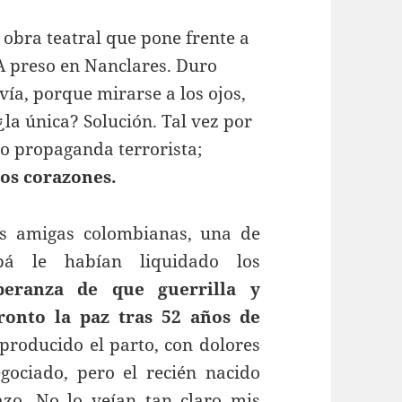
a obra teatral que pone frente a
TA preso en Nanclares. Duro
 vía, porque mirarse a los ojos,
¿la única? Solución. Tal vez por
o propaganda terrorista;
los corazones
.
os amigas colombianas, una de
pá le habían liquidado los
peranza de que guerrilla y
onto la paz tras 52 años de
producido el parto, con dolores
ociado, pero el recién nacido
zo. No lo veían tan claro mis