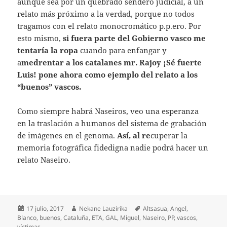
aunque sea por un quebrado sendero judicial, a un
relato más próximo a la verdad, porque no todos
tragamos con el relato monocromático p.p.ero. Por
esto mismo,
si fuera parte del Gobierno vasco me
tentaría la ropa
cuando para enfangar y
a
medrentar a los catalanes mr. Rajoy ¡Sé fuerte
Luis! pone ahora como ejemplo del relato a los
“buenos” vascos.
Como siempre habrá Naseiros, veo una esperanza
en la traslación a humanos del sistema de grabación
de imágenes en el genoma.
Así, al re
cuperar la
memoria fotográfica fidedigna nadie podrá hacer un
relato Naseiro.
Publicado
Autor
Etiquetas
17 julio, 2017
Nekane Lauzirika
Altsasua
,
Angel
,
el
Blanco
,
buenos
,
Cataluña
,
ETA
,
GAL
,
Miguel
,
Naseiro
,
PP
,
vascos
,
víctimas