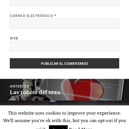
CORREO ELECTRÓNICO
*
WEB
Navegación
ANTERIOR
de
Las robots del sexo
Entrada
entradas
anterior:
SIGUIENTE
This website uses cookies to improve your experience.
‘Furbo’ vacacional
Entrada
We'll assume you're ok with this, but you can opt-out if you
siguiente: