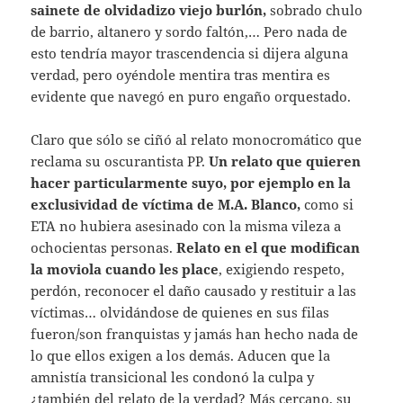
sainete de olvidadizo viejo burlón,
sobrado chulo
de barrio, altanero y sordo faltón,… Pero nada de
esto tendría mayor trascendencia si dijera alguna
verdad, pero oyéndole mentira tras mentira es
evidente que navegó en puro engaño orquestado.
Claro que sólo se ciñó al relato monocromático que
reclama su oscurantista PP.
Un relato que quieren
hacer particularmente suyo, por ejemplo en la
exclusividad de víctima de M.A. Blanco,
como si
ETA no hubiera asesinado con la misma vileza a
ochocientas personas.
Relato en el que modifican
la moviola
cuando les place
, exigiendo respeto,
perdón, reconocer el daño causado y restituir a las
víctimas… olvidándose de quienes en sus filas
fueron/son franquistas y jamás han hecho nada de
lo que ellos exigen a los demás. Aducen que la
amnistía transicional les condonó la culpa y
¿también del relato de la verdad? Más cercano, su