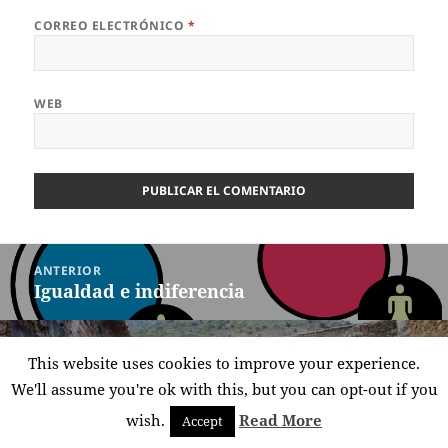
CORREO ELECTRÓNICO
*
WEB
Navegación
ANTERIOR
de
Igualdad e indiferencia
Entrada
entradas
anterior:
SIGUIENTE
This website uses cookies to improve your experience.
Las golondrinas sin nido
Entrada
We'll assume you're ok with this, but you can opt-out if you
siguiente:
wish.
Read More
Accept
Funciona gracias a WordPress