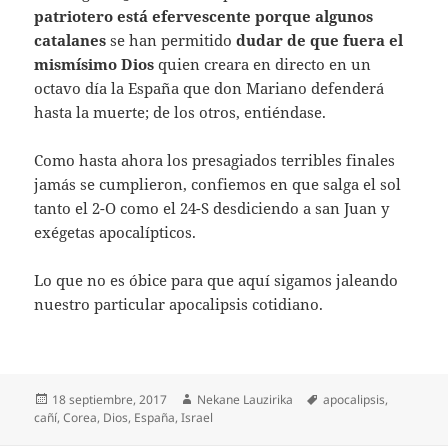
patriotero está efervescente porque algunos
catalanes
se han permitido
dudar de que fuera el
mismísimo Dios
quien creara en directo en un
octavo día la España que don Mariano defenderá
hasta la muerte; de los otros, entiéndase.
Como hasta ahora los presagiados terribles finales
jamás se cumplieron, confiemos en que salga el sol
tanto el 2-O como el 24-S desdiciendo a san Juan y
exégetas apocalípticos.
Lo que no es óbice para que aquí sigamos jaleando
nuestro particular apocalipsis cotidiano.
Publicado
Autor
Etiquetas
18 septiembre, 2017
Nekane Lauzirika
apocalipsis
,
el
cañí
,
Corea
,
Dios
,
España
,
Israel