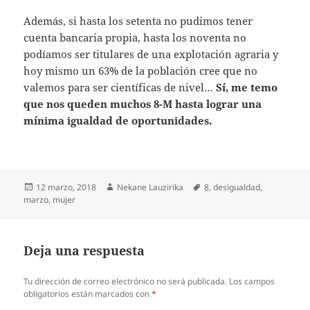
Además, si hasta los setenta no pudimos tener
cuenta bancaria propia, hasta los noventa no
podíamos ser titulares de una explotación agraria y
hoy mismo un 63% de la población cree que no
valemos para ser científicas de nivel…
Sí, me temo
que nos queden muchos 8-M hasta lograr una
mínima igualdad de oportunidades.
Publicado
Autor
Etiquetas
12 marzo, 2018
Nekane Lauzirika
8
,
desigualdad
,
el
marzo
,
mujer
Deja una respuesta
Tu dirección de correo electrónico no será publicada.
Los campos
obligatorios están marcados con
*