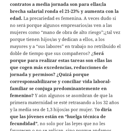
contratos a media jornada son para ellas;la
brecha salarial ronda el 21-23% y aumenta con la
edad.
La precariedad es femenina. A veces dudo si
no será porque algunos empresarios/as ven a las
mujeres como “mano de obra de alto riesgo”;¿tal vez
porque tienen hijos/as y dedican a ellos, a los
mayores y a “sus labores” en trabajo no retribuido el
doble de tiempo que sus compañeros? ¿
Será
porque para realizar estas tareas son ellas las
que cogen más excedencias, reducciones de
jornada y permisos? ¿Quizá porque
corresponsabilizarse y conciliar vida laboral-
familiar se conjuga predominantemente en
femenino?
Y aún algunos se asombran de que la
primera maternidad se esté retrasando a los 32 años
y la media sea de 1,3 hijos/as por mujer. Y
o diría
que las jóvenes están en “huelga técnica de
fecundidad”
, no solo por las leyes que no les
favorecen o no se aplican, sino porque andamos