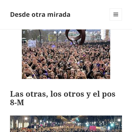
Desde otra mirada
MENÚ
Y
WIDGETS
Las otras, los otros y el pos
8-M