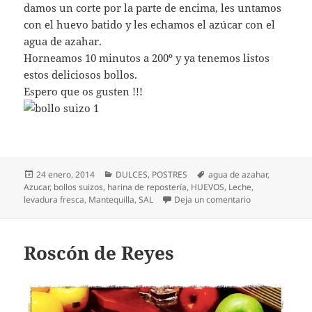
damos un corte por la parte de encima, les untamos
con el huevo batido y les echamos el azúcar con el
agua de azahar.
Horneamos 10 minutos a 200º y ya tenemos listos
estos deliciosos bollos.
Espero que os gusten !!!
Publicado
Categorías
Etiquetas
24 enero, 2014
DULCES
,
POSTRES
agua de azahar
,
el
Azucar
,
bollos suizos
,
harina de repostería
,
HUEVOS
,
Leche
,
en Bollos suizo
levadura fresca
,
Mantequilla
,
SAL
Deja un comentario
Roscón de Reyes