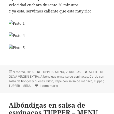
velocidad cuchara durante 20 minutos.
Y ya está, servimos caliente que está muy rico.
Publicado
Categorías
Etiquetas
9 marzo, 2016
TUPPER - MENU
,
VERDURAS
ACEITE DE
el
OLIVA VIRGEN EXTRA
,
Albóndigas en salsa de espinacas
,
Cardo con
salsa de hongos y nueces
,
Pisto
,
Rape con salsa de marisco
,
Tupper
,
en Pisto TUPPER – MENU
TUPPER - MENU
1 comentario
Albóndigas en salsa de
espinacas TUPPER – MENU