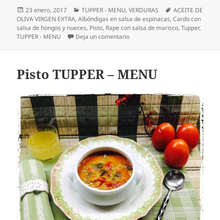
Publicado
Categorías
Etiquetas
23 enero, 2017
TUPPER - MENU
,
VERDURAS
ACEITE DE
el
OLIVA VIRGEN EXTRA
,
Albóndigas en salsa de espinacas
,
Cardo con
salsa de hongos y nueces
,
Pisto
,
Rape con salsa de marisco
,
Tupper
,
en Pisto
TUPPER - MENU
Deja un comentario
Pisto TUPPER – MENU