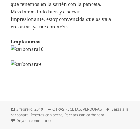
que tenemos en la sartén con la panceta.
Mezclamos todo bien y a servir.
Impresionante, estoy convencida que os va a
encantar, ya me contaréis.
Emplatamos
Publicado
Categorías
Etiquetas
5 febrero, 2019
OTRAS RECETAS
,
VERDURAS
Berza a la
el
carbonara
,
Recetas con berza
,
Recetas con carbonara
en Berza a la carbonara
Deja un comentario