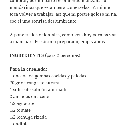
comprar, por mi parte recomiendo manzanas o
mandarinas que están para comérselas. A mi me
toca volver a trabajar, así que ni postre goloso ni ná,
eso si una sonrisa deslumbrante.
A ponerse los delantales, como veis hoy poco os vais
a manchar. Ese ánimo preparado, empezamos.
INGREDIENTES
(para 2 personas):
Para la ensalada
:
1 docena de gambas cocidas y peladas
70 gr de cangrejo surimi
1 sobre de salmón ahumado
2 anchoas en aceite
1/2 aguacate
1/2 tomate
1/2 lechuga rizada
1 endibia