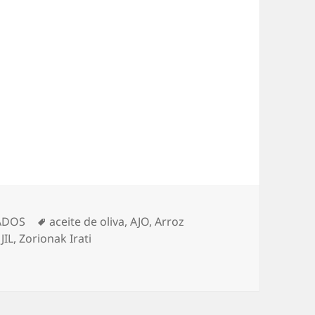
Etiquetas
ADOS
aceite de oliva
,
AJO
,
Arroz
JIL
,
Zorionak Irati