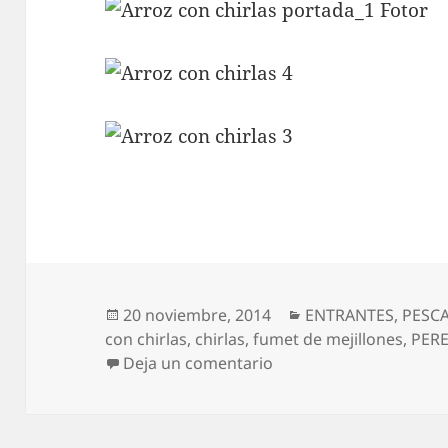
Publicado
Categorías
20 noviembre, 2014
ENTRANTES
,
PESC
el
con chirlas
,
chirlas
,
fumet de mejillones
,
PERE
en Arroz con chirlas
Deja un comentario