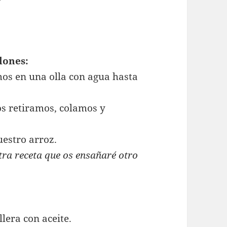
lones:
os en una olla con agua hasta
os retiramos, colamos y
uestro arroz.
tra receta que os ensañaré otro
lera con aceite.