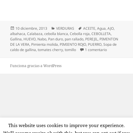
Publicado
Categorías
Etiquetas
10 diciembre, 2013
VERDURAS
ACEITE
,
Agua
,
AJO
,
el
albahaca
,
Calabaza
,
cebolla blanca
,
Cebolla roja
,
CEBOLLETA
,
Gallina
,
HUEVO
,
Nabo
,
Pan duro
,
pan rallado
,
PEREJIL
,
PIMENTON
DE LA VERA
,
Pimienta molida
,
PIMIENTO ROJO
,
PUERRO
,
Sopa de
en Sopa de cald
caldo de gallina
,
tomates cherry
,
tomillo
1 comentario
Funciona gracias a WordPress
This website uses cookies to improve your experience.