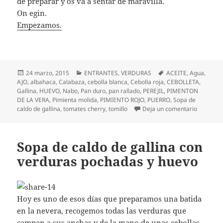
de preparar y os va a sentar de maravilla.
On egin.
Empezamos.
Publicado
Categorías
Etiquetas
24 marzo, 2015
ENTRANTES
,
VERDURAS
ACEITE
,
Agua
,
el
AJO
,
albahaca
,
Calabaza
,
cebolla blanca
,
Cebolla roja
,
CEBOLLETA
,
Gallina
,
HUEVO
,
Nabo
,
Pan duro
,
pan rallado
,
PEREJIL
,
PIMENTON
DE LA VERA
,
Pimienta molida
,
PIMIENTO ROJO
,
PUERRO
,
Sopa de
en Sopa d
caldo de gallina
,
tomates cherry
,
tomillo
Deja un comentario
Sopa de caldo de gallina con
verduras pochadas y huevo
Hoy es uno de esos días que preparamos una batida
en la nevera, recogemos todas las verduras que
campan a sus anchas y de la mano de unas cebollas