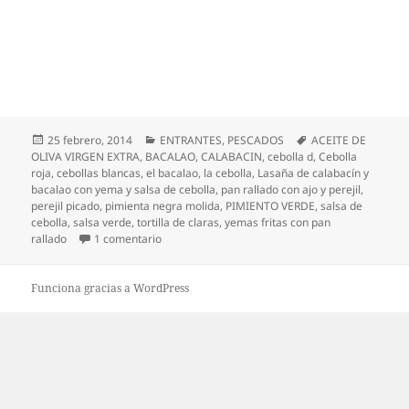
Publicado
Categorías
Etiquetas
25 febrero, 2014
ENTRANTES
,
PESCADOS
ACEITE DE
el
OLIVA VIRGEN EXTRA
,
BACALAO
,
CALABACIN
,
cebolla d
,
Cebolla
roja
,
cebollas blancas
,
el bacalao
,
la cebolla
,
Lasaña de calabacín y
bacalao con yema y salsa de cebolla
,
pan rallado con ajo y perejil
,
perejil picado
,
pimienta negra molida
,
PIMIENTO VERDE
,
salsa de
cebolla
,
salsa verde
,
tortilla de claras
,
yemas fritas con pan
en Lasaña de calabacín y bacalao con yema y sal
rallado
1 comentario
Funciona gracias a WordPress