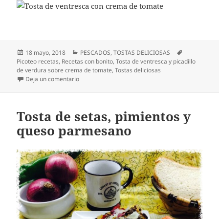
Publicado
Categorías
Etiquetas
18 mayo, 2018
PESCADOS
,
TOSTAS DELICIOSAS
el
Picoteo recetas
,
Recetas con bonito
,
Tosta de ventresca y picadillo
de verdura sobre crema de tomate
,
Tostas deliciosas
en Tosta de ventresca y picadillo de verdura sobre
Deja un comentario
Tosta de setas, pimientos y
queso parmesano