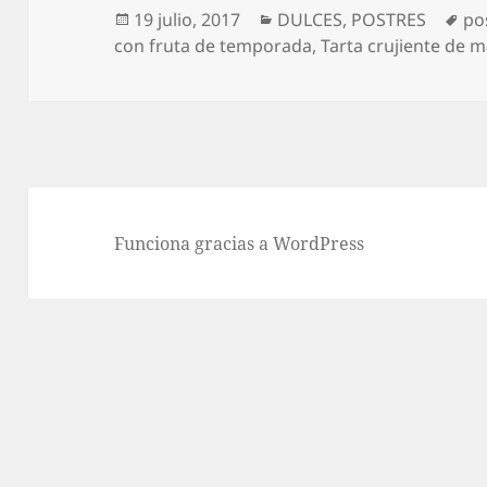
Publicado
Categorías
Et
19 julio, 2017
DULCES
,
POSTRES
po
el
con fruta de temporada
,
Tarta crujiente de 
Funciona gracias a WordPress