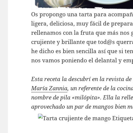
Os propongo una tarta para acompaña
ligera, deliciosa, muy fácil de prepar
rellenamos con la fruta que más nos g
crujiente y brillante que tod@s querr
he dicho es bien sencilla así que si te
nos vamos poniendo el delantal y e
Esta receta la descubrí en la revista 
María Zannia
, un referente de la coci
nombre de pila «milópita». Ella la re
aprovechado un par de mangos bien ma