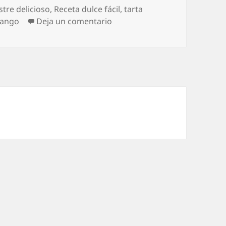
iquetas
stre delicioso
,
Receta dulce fácil
,
tarta
en Tarta crujiente de mango
mango
Deja un comentario