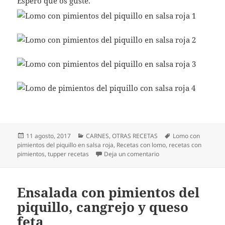
Espero que os guste.
Publicado
Categorías
Etiquetas
11 agosto, 2017
CARNES
,
OTRAS RECETAS
Lomo con
el
pimientos del piquillo en salsa roja
,
Recetas con lomo
,
recetas con
en Lomo con pimientos d
pimientos
,
tupper recetas
Deja un comentario
Ensalada con pimientos del
piquillo, cangrejo y queso
feta