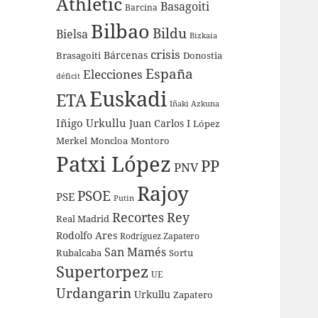
Athletic
Basagoiti
Barcina
Bilbao
Bildu
Bielsa
Bizkaia
crisis
Bárcenas
Brasagoiti
Donostia
España
Elecciones
déficit
Euskadi
ETA
Iñaki Azkuna
Iñigo Urkullu
Juan Carlos I
López
Merkel
Moncloa
Montoro
Patxi López
PP
PNV
Rajoy
PSOE
PSE
Putin
Recortes
Rey
Real Madrid
Rodolfo Ares
Rodríguez Zapatero
San Mamés
Rubalcaba
Sortu
Supertorpez
UE
Urdangarin
Urkullu
Zapatero