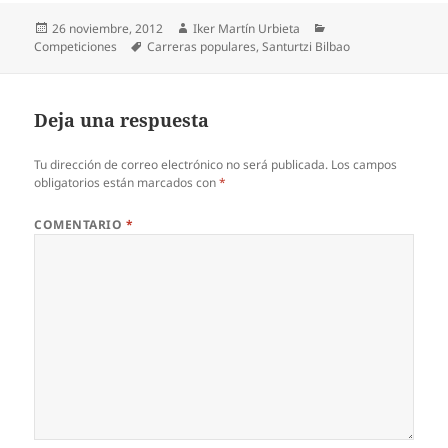
Publicado
Autor
Categorías
26 noviembre, 2012
Iker Martín Urbieta
el
Etiquetas
Competiciones
Carreras populares
,
Santurtzi Bilbao
Deja una respuesta
Tu dirección de correo electrónico no será publicada.
Los campos
obligatorios están marcados con
*
COMENTARIO
*