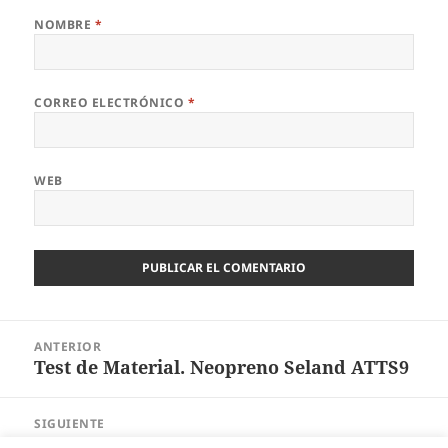
NOMBRE
*
CORREO ELECTRÓNICO
*
WEB
Navegación
ANTERIOR
de
Test de Material. Neopreno Seland ATTS9
Entrada
entradas
anterior:
SIGUIENTE
Entrenando con Inestables. Entrenar
Entrada