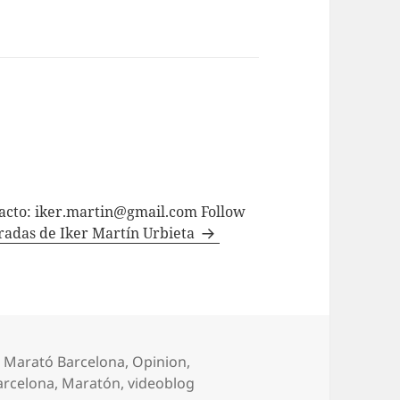
tacto: iker.martin@gmail.com Follow
tradas de Iker Martín Urbieta
Categorías
Marató Barcelona
,
Opinion
,
rcelona
,
Maratón
,
videoblog