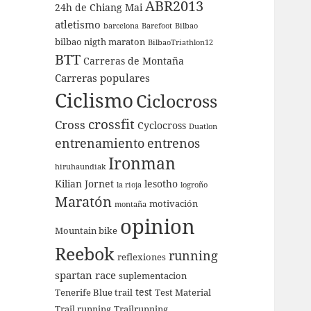
ABR2013
24h de Chiang Mai
atletismo
barcelona
Barefoot
Bilbao
bilbao nigth maraton
BilbaoTriathlon12
BTT
Carreras de Montaña
Carreras populares
Ciclismo
Ciclocross
crossfit
Cross
Cyclocross
Duatlon
entrenamiento
entrenos
Ironman
hiruhaundiak
Kilian Jornet
lesotho
la rioja
logroño
Maratón
motivación
montaña
opinion
Mountain bike
Reebok
running
reflexiones
spartan race
suplementacion
test
Tenerife Blue trail
Test Material
Trail running
Trailrunning