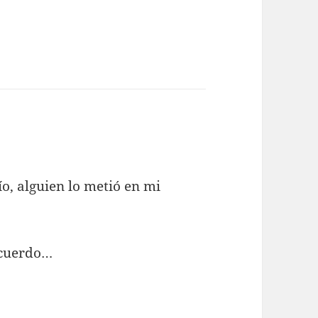
ce:
ío, alguien lo metió en mi
ecuerdo…