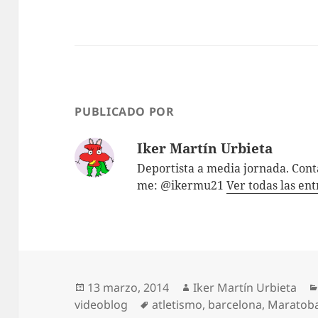
PUBLICADO POR
Iker Martín Urbieta
Deportista a media jornada. Con
me: @ikermu21
Ver todas las en
Publicado
Autor
13 marzo, 2014
Iker Martín Urbieta
el
Etiquetas
videoblog
atletismo
,
barcelona
,
Maratoba