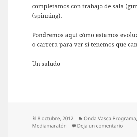
completamos con trabajo de sala (gim
(spinning).
Pondremos aquí cómo estamos evoluc
o carrera para ver si tenemos que ca
Un saludo
Publicado
Categorías
8 octubre, 2012
Onda Vasca Programa
el
en Re
Mediamaratón
Deja un comentario