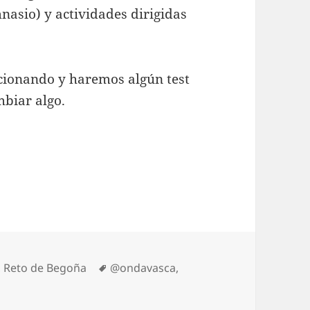
nasio) y actividades dirigidas
ionando y haremos algún test
mbiar algo.
Etiquetas
,
Reto de Begoña
@ondavasca
,
to de Begoña Beristain: Media Maratón de Donosti. Entreno