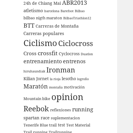
ABR2013
24h de Chiang Mai
atletismo
barcelona
Barefoot
Bilbao
bilbao nigth maraton
BilbaoTriathlon12
BTT
Carreras de Montaña
Carreras populares
Ciclismo
Ciclocross
crossfit
Cross
Cyclocross
Duatlon
entrenamiento
entrenos
Ironman
hiruhaundiak
Kilian Jornet
lesotho
la rioja
logroño
Maratón
motivación
montaña
opinion
Mountain bike
Reebok
running
reflexiones
spartan race
suplementacion
test
Tenerife Blue trail
Test Material
Trail running
Trailrunning