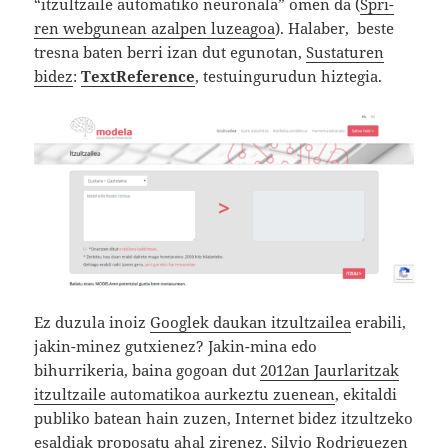
“itzultzaile automatiko neuronala” omen da (
Spri-
ren webgunean azalpen luzeagoa
). Halaber, beste
tresna baten berri izan dut egunotan,
Sustaturen
bidez
:
TextReference
, testuingurudun hiztegia.
Ez duzula inoiz
Googlek daukan itzultzailea
erabili,
jakin-minez gutxienez? Jakin-mina edo
bihurrikeria, baina gogoan dut
2012an Jaurlaritzak
itzultzaile automatikoa aurkeztu zuenean
, ekitaldi
publiko batean hain zuzen, Internet bidez itzultzeko
esaldiak proposatu ahal zirenez, Silvio Rodriguezen