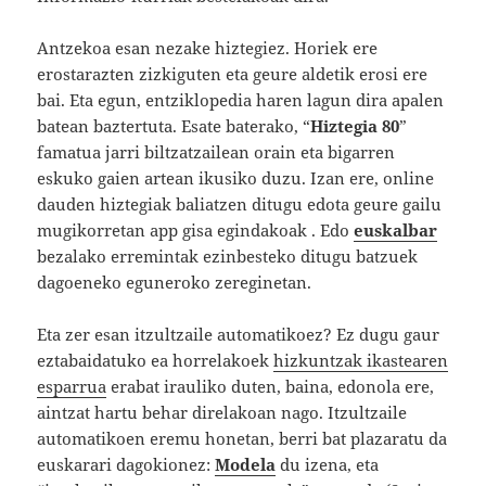
Antzekoa esan nezake hiztegiez. Horiek ere
erostarazten zizkiguten eta geure aldetik erosi ere
bai. Eta egun, entziklopedia haren lagun dira apalen
batean baztertuta. Esate baterako, “
Hiztegia 80
”
famatua jarri biltzatzailean orain eta bigarren
eskuko gaien artean ikusiko duzu. Izan ere, online
dauden hiztegiak baliatzen ditugu edota geure gailu
mugikorretan app gisa egindakoak . Edo
euskalbar
bezalako erremintak ezinbesteko ditugu batzuek
dagoeneko eguneroko zereginetan.
Eta zer esan itzultzaile automatikoez? Ez dugu gaur
eztabaidatuko ea horrelakoek
hizkuntzak ikastearen
esparrua
erabat irauliko duten, baina, edonola ere,
aintzat hartu behar direlakoan nago. Itzultzaile
automatikoen eremu honetan, berri bat plazaratu da
euskarari dagokionez:
Modela
du izena, eta