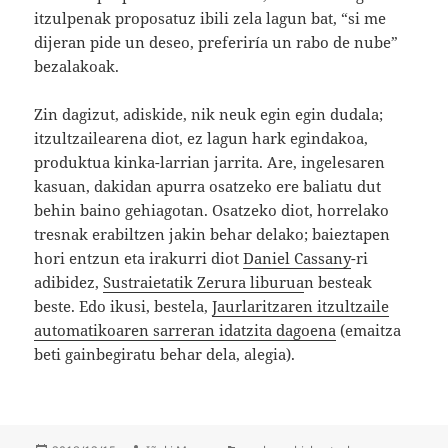
itzulpenak proposatuz ibili zela lagun bat, “si me
dijeran pide un deseo, preferiría un rabo de nube”
bezalakoak.
Zin dagizut, adiskide, nik neuk egin egin dudala;
itzultzailearena diot, ez lagun hark egindakoa,
produktua kinka-larrian jarrita. Are, ingelesaren
kasuan, dakidan apurra osatzeko ere baliatu dut
behin baino gehiagotan. Osatzeko diot, horrelako
tresnak erabiltzen jakin behar delako; baieztapen
hori entzun eta irakurri diot
Daniel Cassany
-ri
adibidez,
Sustraietatik Zerura liburua
n besteak
beste. Edo ikusi, bestela,
Jaurlaritzaren itzultzaile
automatikoaren sarreran idatzita dagoena
(emaitza
beti gainbegiratu behar dela, alegia).