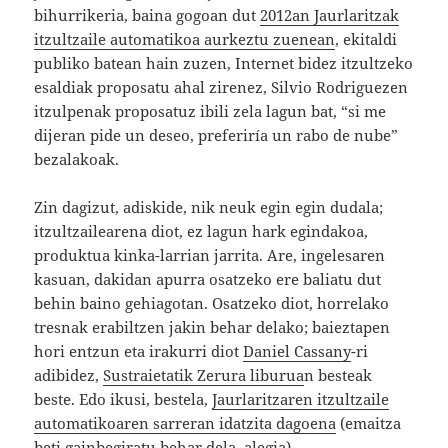
bihurrikeria, baina gogoan dut
2012an Jaurlaritzak
itzultzaile automatikoa aurkeztu zuenean
, ekitaldi
publiko batean hain zuzen, Internet bidez itzultzeko
esaldiak proposatu ahal zirenez, Silvio Rodriguezen
itzulpenak proposatuz ibili zela lagun bat, “si me
dijeran pide un deseo, preferiría un rabo de nube”
bezalakoak.
Zin dagizut, adiskide, nik neuk egin egin dudala;
itzultzailearena diot, ez lagun hark egindakoa,
produktua kinka-larrian jarrita. Are, ingelesaren
kasuan, dakidan apurra osatzeko ere baliatu dut
behin baino gehiagotan. Osatzeko diot, horrelako
tresnak erabiltzen jakin behar delako; baieztapen
hori entzun eta irakurri diot
Daniel Cassany
-ri
adibidez,
Sustraietatik Zerura liburua
n besteak
beste. Edo ikusi, bestela,
Jaurlaritzaren itzultzaile
automatikoaren sarreran idatzita dagoena
(emaitza
beti gainbegiratu behar dela, alegia).