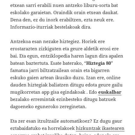
etxean sarri erabili nuen antzeko liburu-sorta bat
eskolako garaietan. Oraindik orain etxean daukat.
Dena den, ez du inork erabiltzen, ezta neuk ere.
Informazio-iturriak bestelakoak dira.
Antzekoa esan nezake hiztegiez. Horiek ere
erostarazten zizkiguten eta geure aldetik erosi ere
bai. Eta egun, entziklopedia haren lagun dira apalen
batean baztertuta. Esate baterako, “
Hiztegia 80
”
famatua jarri biltzatzailean orain eta bigarren
eskuko gaien artean ikusiko duzu. Izan ere, online
dauden hiztegiak baliatzen ditugu edota geure gailu
mugikorretan app gisa egindakoak . Edo
euskalbar
bezalako erremintak ezinbesteko ditugu batzuek
dagoeneko eguneroko zereginetan.
Eta zer esan itzultzaile automatikoez? Ez dugu gaur
eztabaidatuko ea horrelakoek
hizkuntzak ikastearen