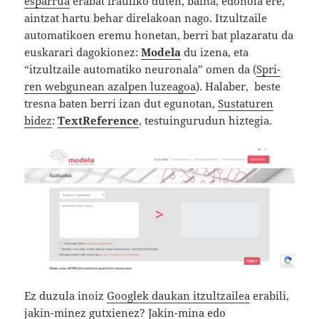
esparrua
erabat irauliko duten, baina, edonola ere,
aintzat hartu behar direlakoan nago. Itzultzaile
automatikoen eremu honetan, berri bat plazaratu da
euskarari dagokionez:
Modela
du izena, eta
“itzultzaile automatiko neuronala” omen da (
Spri-
ren webgunean azalpen luzeagoa
). Halaber, beste
tresna baten berri izan dut egunotan,
Sustaturen
bidez
:
TextReference
, testuingurudun hiztegia.
Ez duzula inoiz
Googlek daukan itzultzailea
erabili,
jakin-minez gutxienez? Jakin-mina edo