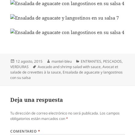
Publicado
Autor
Categorías
12 agosto, 2015
mantel-bleu
ENTRANTES
,
PESCADOS
,
el
Etiquetas
VERDURAS
Avocado and shrimp salad with sauce
,
Avocat et
salade de crevettes à la sauce
,
Ensalada de aguacate y langostinos
con su salsa
Deja una respuesta
Tu dirección de correo electrónico no será publicada.
Los campos
obligatorios están marcados con
*
COMENTARIO
*