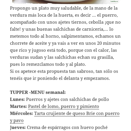
Propongo un plato muy saludable, de la mano de la
verdura más loca de la huerta, es decir … el puerro,
acompañado con unos ajetes tiernos, cebolla ¡que no
falte! y unas buenas salchichas de carnicería,… lo
metemos todo al horno, salpimentamos, echamos un
chorrete de aceite y ya vais a ver en unos 20 minutos
que rico y jugoso está todo, porque con el calor, las
verduras sudan y las salchichas echan su grasilla,
pues lo remezclamos todo y al plato.
Si os apetece esta propuesta tan sabroso, tan sólo os
tenéis que ir poniendo el delanta y empezamos.
TUPPER -MENU semanal:
Lunes:
Puerros y ajetes con salchichas de pollo
Martes:
Pastel de lomo, puerro y pimiento
Miércoles:
Tarta crujiente de queso Brie con puerro
y pavo
J
ueves:
Crema de espárragos con huevo poché