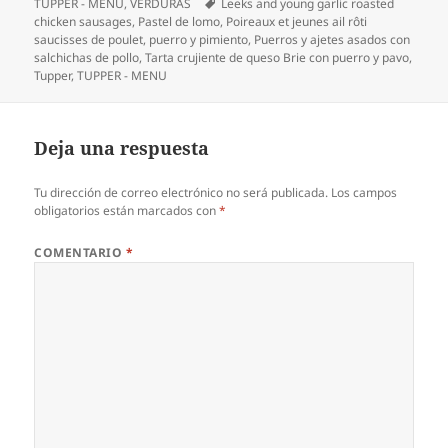
el
Etiquetas
TUPPER - MENU
,
VERDURAS
Leeks and young garlic roasted
chicken sausages
,
Pastel de lomo
,
Poireaux et jeunes ail rôti
saucisses de poulet
,
puerro y pimiento
,
Puerros y ajetes asados con
salchichas de pollo
,
Tarta crujiente de queso Brie con puerro y pavo
,
Tupper
,
TUPPER - MENU
Deja una respuesta
Tu dirección de correo electrónico no será publicada.
Los campos
obligatorios están marcados con
*
COMENTARIO
*