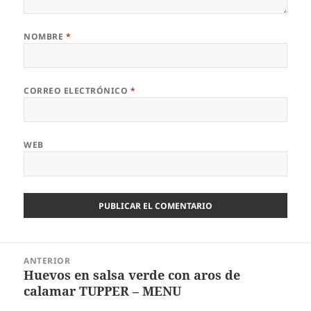
NOMBRE
*
CORREO ELECTRÓNICO
*
WEB
Navegación
ANTERIOR
de
Huevos en salsa verde con aros de
Entrada
entradas
calamar TUPPER – MENU
anterior: