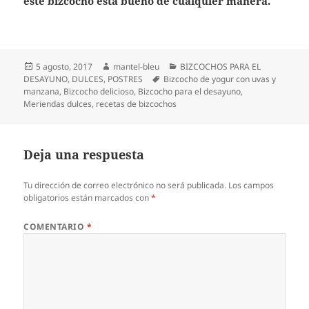
este bizcocho está bueno de cualquier manera.
Publicado
Autor
Categorías
5 agosto, 2017
mantel-bleu
BIZCOCHOS PARA EL
el
Etiquetas
DESAYUNO
,
DULCES
,
POSTRES
Bizcocho de yogur con uvas y
manzana
,
Bizcocho delicioso
,
Bizcocho para el desayuno
,
Meriendas dulces
,
recetas de bizcochos
Deja una respuesta
Tu dirección de correo electrónico no será publicada.
Los campos
obligatorios están marcados con
*
COMENTARIO
*