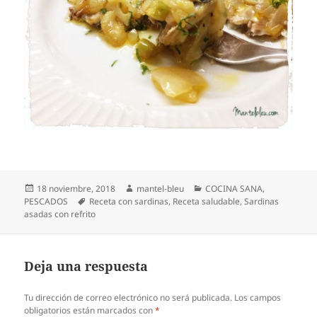
Publicado
Autor
Categorías
18 noviembre, 2018
mantel-bleu
COCINA SANA
,
el
Etiquetas
PESCADOS
Receta con sardinas
,
Receta saludable
,
Sardinas
asadas con refrito
Deja una respuesta
Tu dirección de correo electrónico no será publicada.
Los campos
obligatorios están marcados con
*